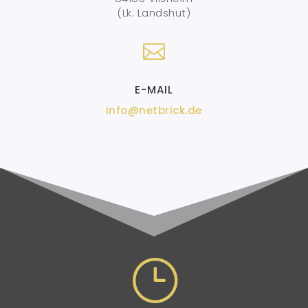
(Lk. Landshut)

E-MAIL
info@netbrick.de
}